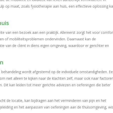
 hulp op maat, zoals fysiotherapie aan huis, een effectieve oplossing k
huis
hte van een bezoek aan een praktijk. Allereerst zorgt het voor comfor
en of mobiliteitsproblemen ondervinden. Daarnaast kan de
uatie van de cliënt in diens eigen omgeving, waardoor er gerichter en
en
t de behandeling wordt afgestemd op de individuele omstandigheden. E
om niet alleen te kijken naar de klachten zelf, maar ook naar factoren
. Dit kan leiden tot meer gerichte adviezen en oefeningen die beter
cht de locatie, kan bijdragen aan het verminderen van pijn en het
geleiding en het aanpassen van oefeningen aan de thuisomgeving, wo