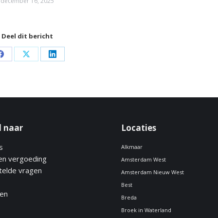
december 16, 2025
Deel dit bericht
Share
Share
Share
on
on
on
Facebook
X
LinkedIn
l naar
Locaties
s
Alkmaar
en vergoeding
Amsterdam West
telde vragen
Amsterdam Nieuw West
Best
gen
Breda
Broek in Waterland