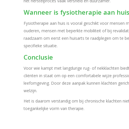
het herstelproces vaak versneld en duurzamer.
Wanneer is fysiotherapie aan huis
Fysiotherapie aan huis is vooral geschikt voor mensen m
ouderen, mensen met beperkte mobiliteit of bij revalidati
raadzaam om eerst een huisarts te raadplegen om te be
specifieke situatie.
Conclusie
Voor wie kampt met langdurige rug- of nekklachten biedt 
cliënten in staat om op een comfortabele wijze professio
leefomgeving. Door deze aanpak kunnen klachten gerichte
welzijn.
Het is daarom verstandig om bij chronische klachten ni
toegankelijke vorm van therapie.