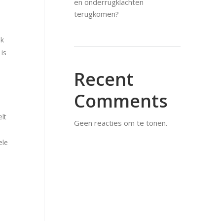
en onderrugklachten
terugkomen?
ok
 is
Recent
Comments
elt
Geen reacties om te tonen.
ele