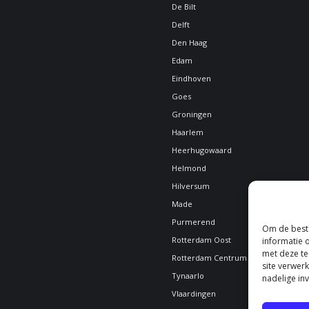
De Bilt
Delft
Den Haag
Edam
Eindhoven
Goes
Groningen
Haarlem
Heerhugowaard
Helmond
Hilversum
Made
Purmerend
Om de beste
Rotterdam Oost
informatie 
met deze te
Rotterdam Centrum
site verwer
Tynaarlo
nadelige in
Vlaardingen