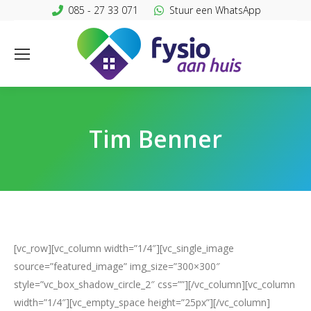
085 - 27 33 071
Stuur een WhatsApp
Tim Benner
[vc_row][vc_column width=”1/4″][vc_single_image
source=”featured_image” img_size=”300×300″
style=”vc_box_shadow_circle_2″ css=””][/vc_column][vc_column
width=”1/4″][vc_empty_space height=”25px”][/vc_column]