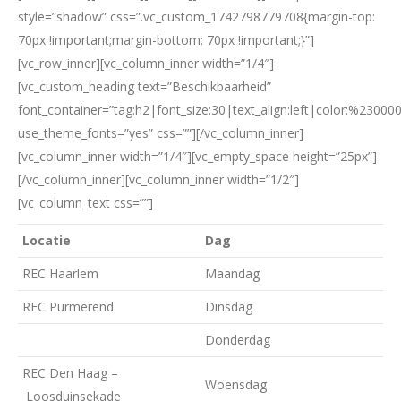
style=”shadow” css=”.vc_custom_1742798779708{margin-top:
70px !important;margin-bottom: 70px !important;}”]
[vc_row_inner][vc_column_inner width=”1/4″]
[vc_custom_heading text=”Beschikbaarheid”
font_container=”tag:h2|font_size:30|text_align:left|color:%230000
use_theme_fonts=”yes” css=””][/vc_column_inner]
[vc_column_inner width=”1/4″][vc_empty_space height=”25px”]
[/vc_column_inner][vc_column_inner width=”1/2″]
[vc_column_text css=””]
Locatie
Dag
REC Haarlem
Maandag
REC Purmerend
Dinsdag
Donderdag
REC Den Haag –
Woensdag
Loosduinsekade