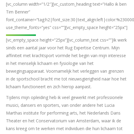
[vc_column width=”1/2″][vc_custom_heading text=”Hallo ik ben
Tim Benner”
font_container=”tag:h2|font_size:30|text_align:left|color:%230000
use_theme_fonts=”yes” css=””][vc_empty_space height=”25px”]
[vc_empty_space height=”25px”][vc_column_text css=””]Ik werk
sinds een aantal jaar voor het Rug Expertise Centrum. Mijn
affiniteit met krachtsport vormde het begin van mijn interesse
in het menselijk lichaam en fysiologie van het
bewegingsapparaat. Voornamelijk het verleggen van grenzen
in de sportschool bracht me tot nieuwsgierigheid naar hoe het
lichaam functioneert en zich hierop aanpast.
Tijdens mijn opleiding heb ik veel gewerkt met professionele
musici, dansers en sporters, van onder andere het Lucia
Marthas institute for performing arts, het Nederlands Dans
Theater en het Conservatorium van Amsterdam, waar ik de
kans kreeg om te werken met individuen die hun lichaam tot