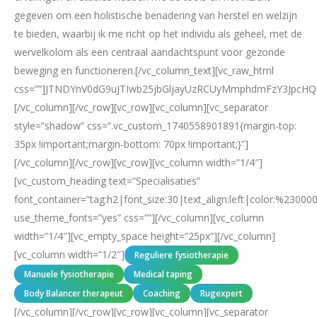
gegeven om een holistische benadering van herstel en welzijn
te bieden, waarbij ik me richt op het individu als geheel, met de
wervelkolom als een centraal aandachtspunt voor gezonde
beweging en functioneren.[/vc_column_text][vc_raw_html
css=””]JTNDYnV0dG9uJTIwb25jbGljayUzRCUyMmphdmFzY3JpcH
[/vc_column][/vc_row][vc_row][vc_column][vc_separator
style=”shadow” css=”.vc_custom_1740558901891{margin-top:
35px !important;margin-bottom: 70px !important;}”]
[/vc_column][/vc_row][vc_row][vc_column width=”1/4″]
[vc_custom_heading text=”Specialisaties”
font_container=”tag:h2|font_size:30|text_align:left|color:%230000
use_theme_fonts=”yes” css=””][/vc_column][vc_column
width=”1/4″][vc_empty_space height=”25px”][/vc_column]
[vc_column width=”1/2″]
Reguliere fysiotherapie
Manuele fysiotherapie
Medical taping
Body Balancer therapeut
Coaching
Rugexpert
[/vc_column][/vc_row][vc_row][vc_column][vc_separator