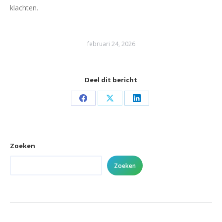
klachten.
februari 24, 2026
Deel dit bericht
Share
Share
Share
on
on
on
Facebook
X
LinkedIn
Zoeken
Zoeken