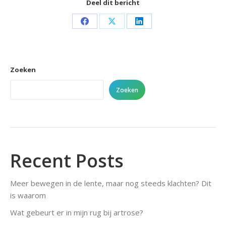
Deel dit bericht
Share
Share
Share
on
on
on
Facebook
X
LinkedIn
Zoeken
Zoeken
Recent Posts
Meer bewegen in de lente, maar nog steeds klachten? Dit
is waarom
Wat gebeurt er in mijn rug bij artrose?