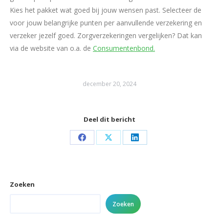
Kies het pakket wat goed bij jouw wensen past. Selecteer de
voor jouw belangrijke punten per aanvullende verzekering en
verzeker jezelf goed. Zorgverzekeringen vergelijken? Dat kan
via de website van o.a. de
Consumentenbond.
december 20, 2024
Deel dit bericht
Share
Share
Share
on
on
on
Facebook
X
LinkedIn
Zoeken
Zoeken